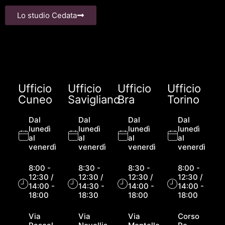
Lo studio Cedata
Ufficio
Ufficio
Ufficio
Ufficio
Cuneo
Savigliano
Bra
Torino
Dal
Dal
Dal
Dal
lunedì
lunedì
lunedì
lunedì
al
al
al
al
venerdì
venerdì
venerdì
venerdì
8:00 -
8:30 -
8:30 -
8:00 -
12:30 /
12:30 /
12:30 /
12:30 /
14:00 -
14:30 -
14:00 -
14:00 -
18:00
18:30
18:00
18:00
Via
Via
Via
Corso