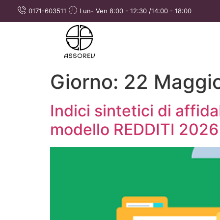
0171-603511
Lun- Ven 8:00 - 12:30 /14:00 - 18:00
Giorno:
22 Maggi
Indici sintetici di affid
modello REDDITI 2026