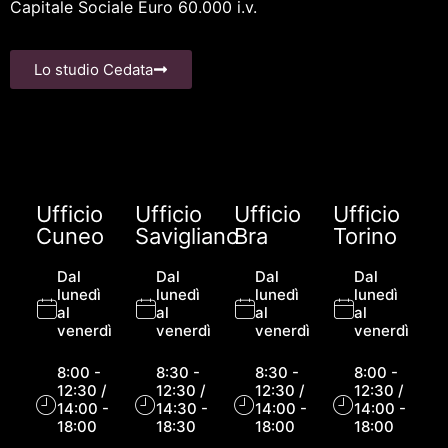
Capitale Sociale Euro 60.000 i.v.
Lo studio Cedata
Ufficio
Ufficio
Ufficio
Ufficio
Cuneo
Savigliano
Bra
Torino
Dal
Dal
Dal
Dal
lunedì
lunedì
lunedì
lunedì
al
al
al
al
venerdì
venerdì
venerdì
venerdì
8:00 -
8:30 -
8:30 -
8:00 -
12:30 /
12:30 /
12:30 /
12:30 /
14:00 -
14:30 -
14:00 -
14:00 -
18:00
18:30
18:00
18:00