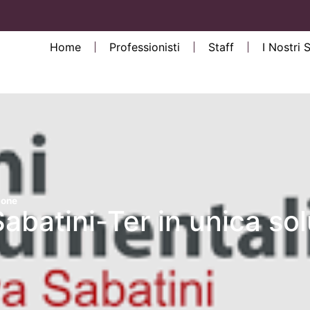
Home
Professionisti
Staff
I Nostri 
ione
abatini-Ter in unica so