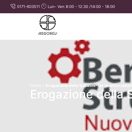
0171-603511
Lun- Ven 8:00 - 12:30 /14:00 - 18:00
Home
»
Erogazione della Sabatini-Ter in unica soluz
Erogazione della S