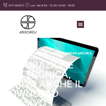
0171-603511
Lun- Ven 8:00 - 12:30 /14:00 - 18:00
Home
»
FATTURAZIONE ELETTRONICA, ARRIVA ANCHE IL
DOWNLOAD MASSIVO
FATTURAZIONE
ELETTRONICA,
ARRIVA ANCHE IL
DOWNLOAD
MASSIVO