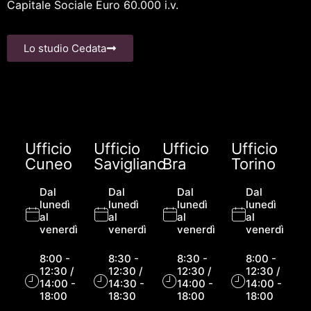
Capitale Sociale Euro 60.000 i.v.
Lo studio Cedata
Ufficio
Ufficio
Ufficio
Ufficio
Cuneo
Savigliano
Bra
Torino
Dal
Dal
Dal
Dal
lunedì
lunedì
lunedì
lunedì
al
al
al
al
venerdì
venerdì
venerdì
venerdì
8:00 -
8:30 -
8:30 -
8:00 -
12:30 /
12:30 /
12:30 /
12:30 /
14:00 -
14:30 -
14:00 -
14:00 -
18:00
18:30
18:00
18:00