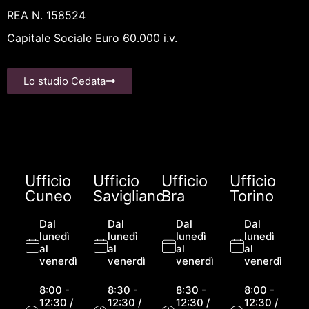
REA N. 158524
Capitale Sociale Euro 60.000 i.v.
Lo studio Cedata
Ufficio
Ufficio
Ufficio
Ufficio
Cuneo
Savigliano
Bra
Torino
Dal
Dal
Dal
Dal
lunedì
lunedì
lunedì
lunedì
al
al
al
al
venerdì
venerdì
venerdì
venerdì
8:00 -
8:30 -
8:30 -
8:00 -
12:30 /
12:30 /
12:30 /
12:30 /