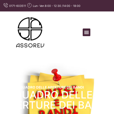
0171-603511
Lun- Ven 8:00 - 12:30 /14:00 - 18:00
Home
»
IL QUADRO DELLE APERTURE DEI BANDI
IL QUADRO DELLE
APERTURE DEI BANDI