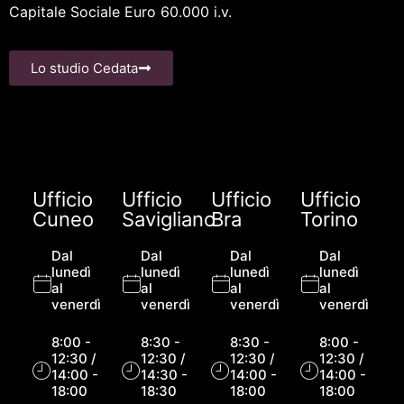
Capitale Sociale Euro 60.000 i.v.
Lo studio Cedata
Ufficio
Ufficio
Ufficio
Ufficio
Cuneo
Savigliano
Bra
Torino
Dal
Dal
Dal
Dal
lunedì
lunedì
lunedì
lunedì
al
al
al
al
venerdì
venerdì
venerdì
venerdì
8:00 -
8:30 -
8:30 -
8:00 -
12:30 /
12:30 /
12:30 /
12:30 /
14:00 -
14:30 -
14:00 -
14:00 -
18:00
18:30
18:00
18:00