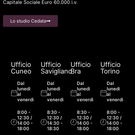
Capitale Sociale Euro 60.000 i.v.
Lo studio Cedata
Ufficio
Ufficio
Ufficio
Ufficio
Cuneo
Savigliano
Bra
Torino
Dal
Dal
Dal
Dal
lunedì
lunedì
lunedì
lunedì
al
al
al
al
venerdì
venerdì
venerdì
venerdì
8:00 -
8:30 -
8:30 -
8:00 -
12:30 /
12:30 /
12:30 /
12:30 /
14:00 -
14:30 -
14:00 -
14:00 -
18:00
18:30
18:00
18:00