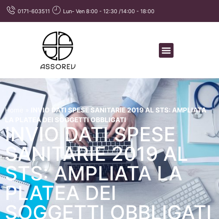
0171-603511
Lun- Ven 8:00 - 12:30 /14:00 - 18:00
Home
»
INVIO DATI SPESE SANITARIE 2019 AL STS: AMPLIATA
LA PLATEA DEI SOGGETTI OBBLIGATI
INVIO DATI SPESE
SANITARIE 2019 AL
STS: AMPLIATA LA
PLATEA DEI
SOGGETTI OBBLIGATI