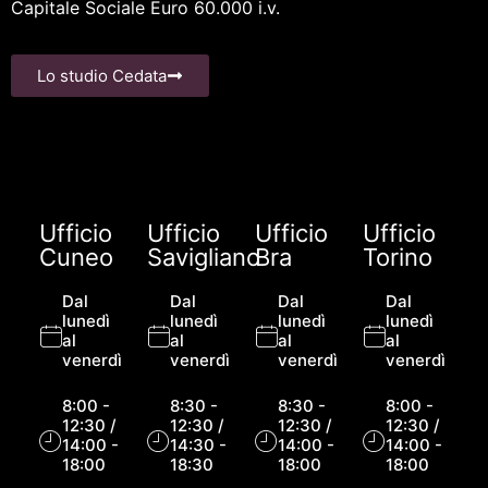
Capitale Sociale Euro 60.000 i.v.
Lo studio Cedata
Ufficio
Ufficio
Ufficio
Ufficio
Cuneo
Savigliano
Bra
Torino
Dal
Dal
Dal
Dal
lunedì
lunedì
lunedì
lunedì
al
al
al
al
venerdì
venerdì
venerdì
venerdì
8:00 -
8:30 -
8:30 -
8:00 -
12:30 /
12:30 /
12:30 /
12:30 /
14:00 -
14:30 -
14:00 -
14:00 -
18:00
18:30
18:00
18:00