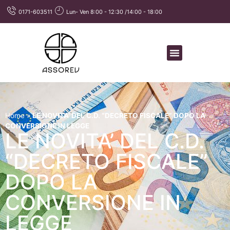
0171-603511
Lun- Ven 8:00 - 12:30 /14:00 - 18:00
Home
»
LE NOVITA’ DEL C.D. “DECRETO FISCALE” DOPO LA
CONVERSIONE IN LEGGE
LE NOVITA’ DEL C.D.
“DECRETO FISCALE”
DOPO LA
CONVERSIONE IN
LEGGE