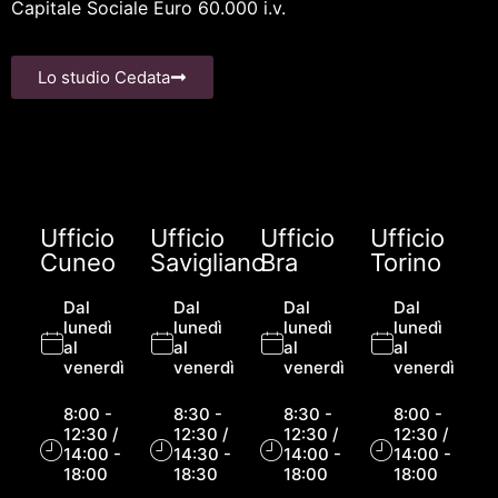
Capitale Sociale Euro 60.000 i.v.
Lo studio Cedata
Ufficio
Ufficio
Ufficio
Ufficio
Cuneo
Savigliano
Bra
Torino
Dal
Dal
Dal
Dal
lunedì
lunedì
lunedì
lunedì
al
al
al
al
venerdì
venerdì
venerdì
venerdì
8:00 -
8:30 -
8:30 -
8:00 -
12:30 /
12:30 /
12:30 /
12:30 /
14:00 -
14:30 -
14:00 -
14:00 -
18:00
18:30
18:00
18:00