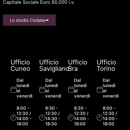
Capitale Sociale Euro 60.000 i.v.
Lo studio Cedata
Ufficio
Ufficio
Ufficio
Ufficio
Cuneo
Savigliano
Bra
Torino
Dal
Dal
Dal
Dal
lunedì
lunedì
lunedì
lunedì
al
al
al
al
venerdì
venerdì
venerdì
venerdì
8:00 -
8:30 -
8:30 -
8:00 -
12:30 /
12:30 /
12:30 /
12:30 /
14:00 -
14:30 -
14:00 -
14:00 -
18:00
18:30
18:00
18:00