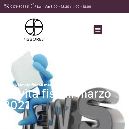
0171-603511
Lun- Ven 8:00 - 12:30 /14:00 - 18:00
Home
»
Novità fiscali marzo 2021
Novità fiscali marzo
2021