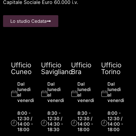
Capitale Sociale Euro 60.000 i.v.
Lo studio Cedata
Ufficio
Ufficio
Ufficio
Ufficio
Cuneo
Savigliano
Bra
Torino
Dal
Dal
Dal
Dal
lunedì
lunedì
lunedì
lunedì
al
al
al
al
venerdì
venerdì
venerdì
venerdì
8:00 -
8:30 -
8:30 -
8:00 -
12:30 /
12:30 /
12:30 /
12:30 /
14:00 -
14:30 -
14:00 -
14:00 -
18:00
18:30
18:00
18:00