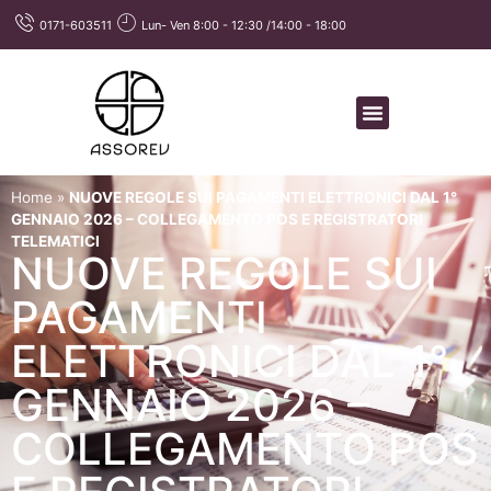
0171-603511
Lun- Ven 8:00 - 12:30 /14:00 - 18:00
Home
»
NUOVE REGOLE SUI PAGAMENTI ELETTRONICI DAL 1°
GENNAIO 2026 – COLLEGAMENTO POS E REGISTRATORI
TELEMATICI
NUOVE REGOLE SUI
PAGAMENTI
ELETTRONICI DAL 1°
GENNAIO 2026 –
COLLEGAMENTO POS