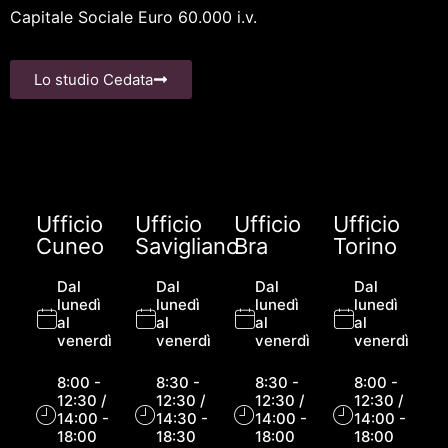
Capitale Sociale Euro 60.000 i.v.
Lo studio Cedata
Ufficio
Ufficio
Ufficio
Ufficio
Cuneo
Savigliano
Bra
Torino
Dal
Dal
Dal
Dal
lunedì
lunedì
lunedì
lunedì
al
al
al
al
venerdì
venerdì
venerdì
venerdì
8:00 -
8:30 -
8:30 -
8:00 -
12:30 /
12:30 /
12:30 /
12:30 /
14:00 -
14:30 -
14:00 -
14:00 -
18:00
18:30
18:00
18:00