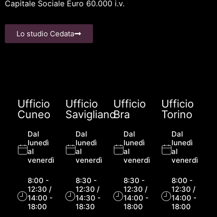
Capitale Sociale Euro 60.000 i.v.
Lo studio Cedata
Ufficio
Ufficio
Ufficio
Ufficio
Cuneo
Savigliano
Bra
Torino
Dal
Dal
Dal
Dal
lunedì
lunedì
lunedì
lunedì
al
al
al
al
venerdì
venerdì
venerdì
venerdì
8:00 -
8:30 -
8:30 -
8:00 -
12:30 /
12:30 /
12:30 /
12:30 /
14:00 -
14:30 -
14:00 -
14:00 -
18:00
18:30
18:00
18:00