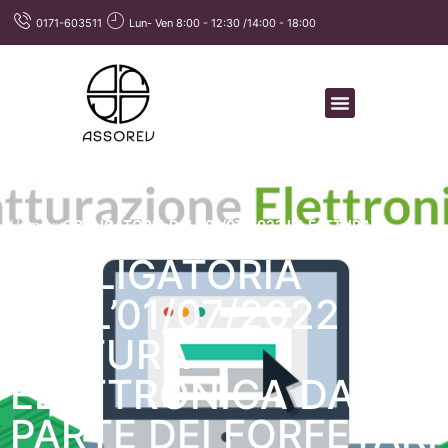
0171-603511
Lun- Ven 8:00 - 12:30 /14:00 - 18:00
Home
»
OBBLIGATORIA DALL’01/07/2022 LA FATTURA
ELETTRONICA DA PARTE DEI FORFETARI
OBBLIGATORIA
DALL’01/07/2022 LA
FATTURA
ELETTRONICA DA
PARTE DEI FORFETARI