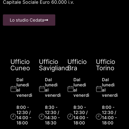
Capitale Sociale Euro 60.000 i.v.
Lo studio Cedata
Ufficio
Ufficio
Ufficio
Ufficio
Cuneo
Savigliano
Bra
Torino
Dal
Dal
Dal
Dal
lunedì
lunedì
lunedì
lunedì
al
al
al
al
venerdì
venerdì
venerdì
venerdì
8:00 -
8:30 -
8:30 -
8:00 -
12:30 /
12:30 /
12:30 /
12:30 /
14:00 -
14:30 -
14:00 -
14:00 -
18:00
18:30
18:00
18:00