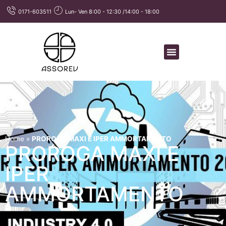
0171-603511
Lun- Ven 8:00 - 12:30 /14:00 - 18:00
Home
»
PROROGA MAXI E IPER AMMORTAMENTO
PROROGA MAXI E
IPER
AMMORTAMENTO