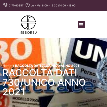
0171-603511
Lun- Ven 8:00 - 12:30 /14:00 - 18:00
Home
»
RACCOLTA DATI 730/UNICO ANNO 2021
RACCOLTA DATI
730/UNICO ANNO
2021