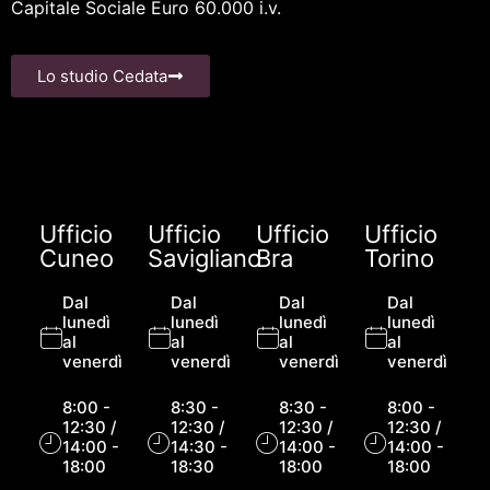
Capitale Sociale Euro 60.000 i.v.
Lo studio Cedata
Ufficio
Ufficio
Ufficio
Ufficio
Cuneo
Savigliano
Bra
Torino
Dal
Dal
Dal
Dal
lunedì
lunedì
lunedì
lunedì
al
al
al
al
venerdì
venerdì
venerdì
venerdì
8:00 -
8:30 -
8:30 -
8:00 -
12:30 /
12:30 /
12:30 /
12:30 /
14:00 -
14:30 -
14:00 -
14:00 -
18:00
18:30
18:00
18:00