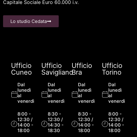
Capitale Sociale Euro 60.000 i.v.
Lo studio Cedata
Ufficio
Ufficio
Ufficio
Ufficio
Cuneo
Savigliano
Bra
Torino
Dal
Dal
Dal
Dal
lunedì
lunedì
lunedì
lunedì
al
al
al
al
venerdì
venerdì
venerdì
venerdì
8:00 -
8:30 -
8:30 -
8:00 -
12:30 /
12:30 /
12:30 /
12:30 /
14:00 -
14:30 -
14:00 -
14:00 -
18:00
18:30
18:00
18:00