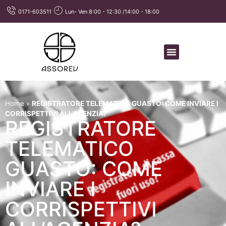
0171-603511
Lun- Ven 8:00 - 12:30 /14:00 - 18:00
Home
»
REGISTRATORE TELEMATICO GUASTO: COME INVIARE I
CORRISPETTIVI ALL’AGENZIA?
REGISTRATORE
TELEMATICO
GUASTO: COME
INVIARE I
CORRISPETTIVI